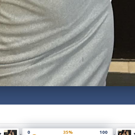
0
35%
100