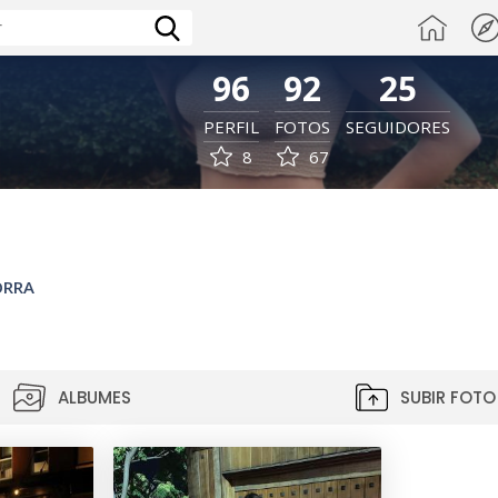
96
92
25
PERFIL
FOTOS
SEGUIDORES
8
67
ORRA
ALBUMES
SUBIR FOTO