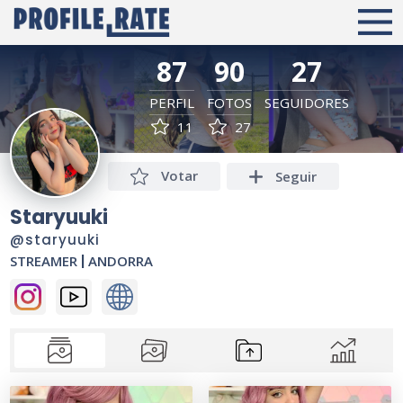
87
90
27
PERFIL
FOTOS
SEGUIDORES
11
27
Votar
Seguir
Staryuuki
@staryuuki
STREAMER
|
ANDORRA