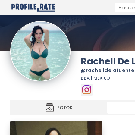
Rachell De 
@rachelldelafuente
BBA
|
MEXICO
FOTOS