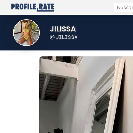
JILISSA
JILISSA