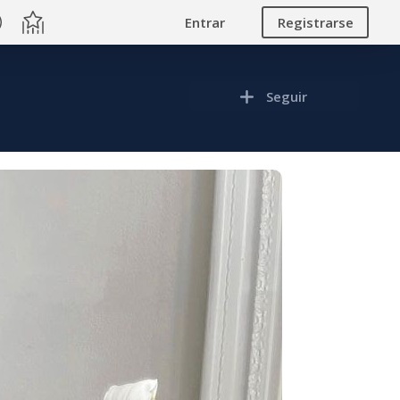
Entrar
Registrarse
Seguir