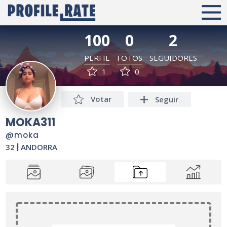
100
0
2
PERFIL
FOTOS
SEGUIDORES
1
0
Votar
Seguir
MOKA311
@moka
32
|
ANDORRA