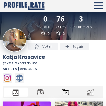
0
76
3
PERFIL
FOTOS
SEGUIDORES
0
2
Votar
Seguir
Katja Krasavice
@katjakrasavice
ARTISTA
|
ANDORRA