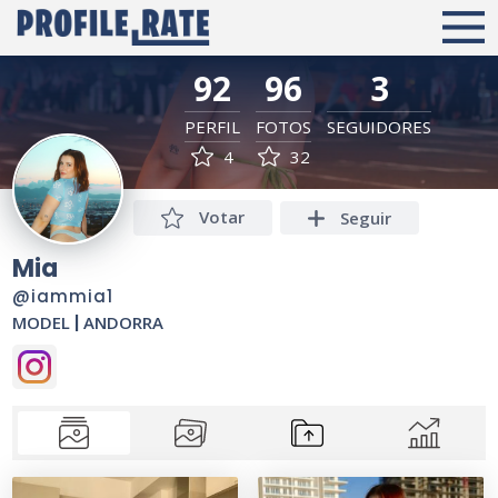
92
96
3
PERFIL
FOTOS
SEGUIDORES
4
32
Votar
Seguir
Mia
@iammia1
MODEL
|
ANDORRA