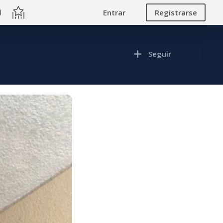
Entrar
Registrarse
Seguir