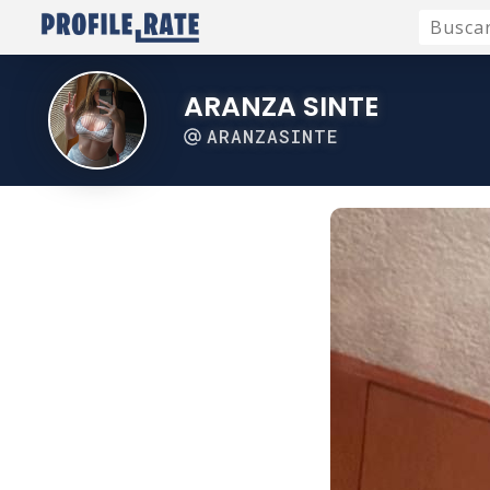
ARANZA SINTE
ARANZASINTE