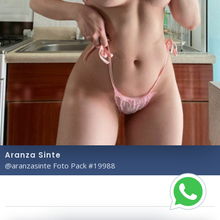
Aranza Sinte
@aranzasinte Foto Pack #19988